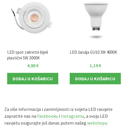
LED spot zakretni bijeli
LED žarulja GU10 3W 4000K
plastični 5W 3000K
4,88
€
1,19
€
DODAJ U KOŠARICU
DODAJ U KOŠARICU
Za više informacija i zanimljivosti iz svijeta LED rasvjete
zapratite nas na
Facebooku
i
Instagramu
, a svoju LED
rasvjetu osigurajte još danas putem našeg
webshopa
.