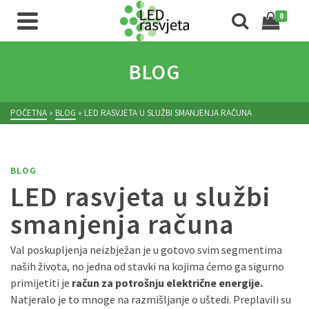
0
BLOG
POČETNA
»
BLOG
»
LED RASVJETA U SLUŽBI SMANJENJA RAČUNA
BLOG
LED rasvjeta u službi
smanjenja računa
Val poskupljenja neizbježan je u gotovo svim segmentima
naših života, no jedna od stavki na kojima ćemo ga sigurno
primijetiti je
račun za potrošnju električne energije.
Natjeralo je to mnoge na razmišljanje o uštedi. Preplavili su