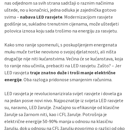
nas odjednom sa svih strana sadržaji o raznim načinima
uštede, no u konačnici, jedna odluka je zajednička gotovo
svima –
nabava LED rasvjete
. Modernizacijom rasvjete
godišnje se, sukladno trenutnim cijenama, može uštedjeti
polovica iznosa koju sada trošimo na energiju za rasvjetu.
Kako smo ranije spomenuli, s poskupljenjem energenata
muku muče tvrtke neovisno o svojoj djelatnosti, ali ništa
drugačije nije niti kućanstvima. Većina će se kućanstava, koja
to ranije nisu učinila, prebaciti na LED rasvjetu. Zašto? – Jer
LED rasvjeta
traje znatno duže i troši manje električne
energije
. Oba razloga pridonose smanjenim računima.
LED rasvjeta je revolucionarizirala svijet rasvjete i dovela ga
na jedan posve novi nivo. Najpoznatije iz svijeta LED rasvjete
su, naravno, LED žarulje. Značajno su efikasnije od klasične
žarulje sa žarnom niti, kao i CFL žarulje. Potrošnja je
električne energije 50-90% manja u odnosu na klasičnu
žarulju, dok u odnosu na CFL žarulju govorimo o razlici od oko