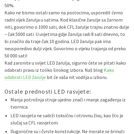
50%.
Kako ne bismo ostali samo na postocima, usporedit ćemo
radni vijek žarulja u satima. Kod klasične žarulje sa žarnom
niti, govorimo o 1000 sati, dok CFL žarulje trajnu znatno dulje
– čak 5000 sati. U uvjetima gdje žarulja radi 8 sati dnevno, to
bi značilo da traje čak 10 godina. LED žarulja pak ima
neusporedivo dulji vijek. Govorimo o vijeku trajanja od preko
50 000 sati!
Kad zaronite u svijet LED žarulja, sigurno ćete se pitati kako
odabrati pravu iz toliko širokog izbora. Naš blog
Kako
odabrati LED žarulje
bit će vaša nit vodilja u izboru.
Ostale prednosti LED rasvjete:
Manja potrošnja struje ujedno znači i manje zagađenja iz
tvornica.
LED rasvjeta ne sadrži toksičnu i otrovnu živu, kao što je
slučaj sa CFL rasvjetom.
Dugoročne su i čvrste konstrukcije. Ne morate se brinuti