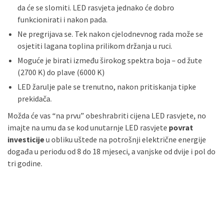
da će se slomiti. LED rasvjeta jednako će dobro
funkcionirati i nakon pada.
Ne pregrijava se. Tek nakon cjelodnevnog rada može se
osjetiti lagana toplina prilikom držanja u ruci.
Moguće je birati između širokog spektra boja – od žute
(2700 K) do plave (6000 K)
LED žarulje pale se trenutno, nakon pritiskanja tipke
prekidača.
Možda će vas “na prvu” obeshrabriti cijena LED rasvjete, no
imajte na umu da se kod unutarnje LED rasvjete
povrat
investicije
u obliku uštede na potrošnji električne energije
događa u periodu od 8 do 18 mjeseci, a vanjske od dvije i pol do
tri godine.