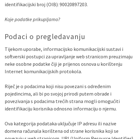
identifikacijski broj (OIB): 90020897203.
Koje podatke prikupljamo?
Podaci o pregledavanju
Tijekom uporabe, informacijsko komunikacijski sustavi i
softverski postupci za upravljanje web stranicom preuzimaju
neke osobne podatke čiji je prijenos osnova u korištenju
Internet komunikacijskih protokola.
Riječ je o podacima koji nisu povezani s određenim
pojedincima, ali bi po svojoj prirodi putem obrade i
povezivanja s podacima trećih strana mogli omogućiti
identifikaciju korisnika odnosno informaciju o njemu.
Ova kategorija podataka uključuje IP adresu ili nazive
domena računala korištena od strane korisnika koji se
povezuju s web stranicom, URI (Uniform Resource Identifier)