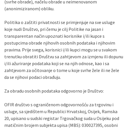
(svrhe obrade), načelu obrade u neimenovanom
(anonimiziranom) obliku.
Politika o zaštiti privatnosti se primjenjuje na sve usluge
koje nudi Društvo, pri čemu je cilj Politike na jasan i
transparentan način upoznati korisnike i/ili kupce s
postupcima obrade njihovih osobnih podataka i njihovim
pravima. Prije svega, korisnici i/ili kupci mogu se u svakom
trenutku obratiti Društvu sa zahtjevom za izmjenu ili dopunu
i/ili ažuriranje podataka koji se na njih odnose, kao i sa
zahtjevom za očitovanje o tome u koje svrhe žele ili ne žele
da se njihovi podaci obrađuju.
Za obradu osobnih podataka odgovorno je Društvo:
OFIR društvo s ograničenom odgovornošću za trgovinu i
usluge, sa sjedištem u Republici Hrvatskoj, Osijek, Ramska
20, upisano u sudski registar Trgovačkog suda u Osijeku pod
matičnim brojem subjekta upisa (MBS): 030027395, osobni