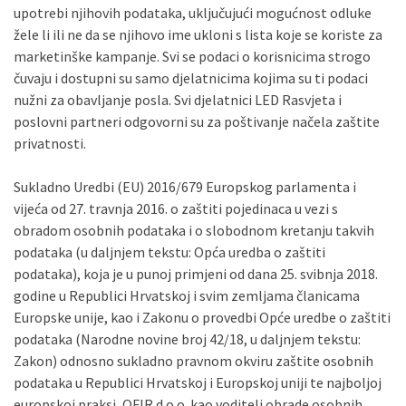
upotrebi njihovih podataka, uključujući mogućnost odluke
žele li ili ne da se njihovo ime ukloni s lista koje se koriste za
marketinške kampanje. Svi se podaci o korisnicima strogo
čuvaju i dostupni su samo djelatnicima kojima su ti podaci
nužni za obavljanje posla. Svi djelatnici LED Rasvjeta i
poslovni partneri odgovorni su za poštivanje načela zaštite
privatnosti.
Sukladno Uredbi (EU) 2016/679 Europskog parlamenta i
vijeća od 27. travnja 2016. o zaštiti pojedinaca u vezi s
obradom osobnih podataka i o slobodnom kretanju takvih
podataka (u daljnjem tekstu: Opća uredba o zaštiti
podataka), koja je u punoj primjeni od dana 25. svibnja 2018.
godine u Republici Hrvatskoj i svim zemljama članicama
Europske unije, kao i Zakonu o provedbi Opće uredbe o zaštiti
podataka (Narodne novine broj 42/18, u daljnjem tekstu:
Zakon) odnosno sukladno pravnom okviru zaštite osobnih
podataka u Republici Hrvatskoj i Europskoj uniji te najboljoj
europskoj praksi, OFIR d.o.o. kao voditelj obrade osobnih