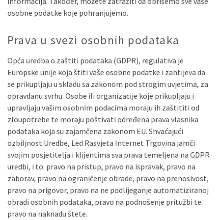
informacija. Također, možete zatražiti da obrišemo sve vaše
osobne podatke koje pohranjujemo.
Prava u svezi osobnih podataka
Opća uredba o zaštiti podataka (GDPR), regulativa je
Europske unije koja štiti vaše osobne podatke i zahtijeva da
se prikupljaju u skladu sa zakonom pod strogim uvjetima, za
opravdanu svrhu. Osobe ili organizacije koje prikupljaju i
upravljaju vašim osobnim podacima moraju ih zaštititi od
zloupotrebe te moraju poštivati određena prava vlasnika
podataka koja su zajamčena zakonom EU. Shvaćajući
ozbiljnost Uredbe, Led Rasvjeta Internet Trgovina jamči
svojim posjetitelja i klijentima sva prava temeljena na GDPR
uredbi, i to: pravo na pristup, pravo na ispravak, pravo na
zaborav, pravo na ograničenje obrade, pravo na prenosivost,
pravo na prigovor, pravo na ne podlijeganje automatiziranoj
obradi osobnih podataka, pravo na podnošenje pritužbi te
pravo na naknadu štete.