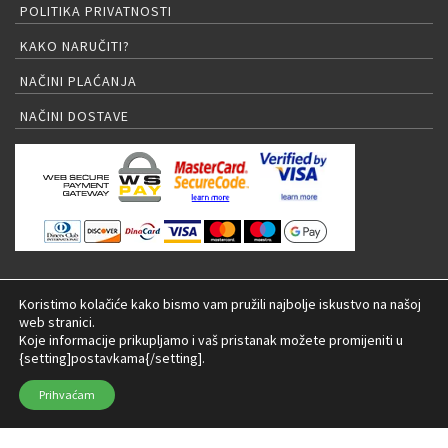
POLITIKA PRIVATNOSTI
KAKO NARUČITI?
NAČINI PLAĆANJA
NAČINI DOSTAVE
PRIJAVA NA NEWSLETTER
Koristimo kolačiće kako bismo vam pružili najbolje iskustvo na našoj
web stranici.
Koje informacije prikupljamo i vaš pristanak možete promijeniti u
{setting]postavkama{/setting].
© 2026 LED rasvjeta Internet trgovina |
Izrada:
Prihvaćam