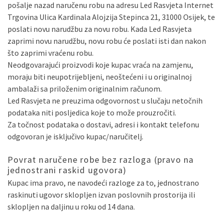
pošalje nazad naručenu robu na adresu Led Rasvjeta Internet
Trgovina Ulica Kardinala Alojzija Stepinca 21, 31000 Osijek, te
poslati novu narudžbu za novu robu. Kada Led Rasvjeta
zaprimi novu narudžbu, novu robu će poslati isti dan nakon
što zaprimi vraćenu robu.
Neodgovarajući proizvodi koje kupac vraća na zamjenu,
moraju biti neupotrijebljeni, neoštećeni i u originalnoj
ambalaži sa priloženim originalnim računom.
Led Rasvjeta ne preuzima odgovornost u slučaju netočnih
podataka niti posljedica koje to može prouzročiti.
Za točnost podataka o dostavi, adresi i kontakt telefonu
odgovoran je isključivo kupac/naručitelj.
Povrat naručene robe bez razloga (pravo na
jednostrani raskid ugovora)
Kupac ima pravo, ne navodeći razloge za to, jednostrano
raskinuti ugovor sklopljen izvan poslovnih prostorija ili
sklopljen na daljinu u roku od 14 dana.