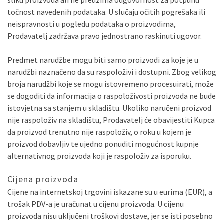
sliku proizvoda ali ne preuzima odgovornost za potpunu
točnost navedenih podataka. U slučaju očitih pogrešaka ili
neispravnosti u pogledu podataka o proizvodima,
Prodavatelj zadržava pravo jednostrano raskinuti ugovor.
Predmet narudžbe mogu biti samo proizvodi za koje je u
narudžbi naznačeno da su raspoloživi i dostupni. Zbog velikog
broja narudžbi koje se mogu istovremeno procesuirati, može
se dogoditi da informacija o raspoloživosti proizvoda ne bude
istovjetna sa stanjem u skladištu. Ukoliko naručeni proizvod
nije raspoloživ na skladištu, Prodavatelj će obavijestiti Kupca
da proizvod trenutno nije raspoloživ, o roku u kojem je
proizvod dobavljiv te ujedno ponuditi mogućnost kupnje
alternativnog proizvoda koji je raspoloživ za isporuku.
Cijena proizvoda
Cijene na internetskoj trgovini iskazane su u eurima (EUR), a
trošak PDV-a je uračunat u cijenu proizvoda. U cijenu
proizvoda nisu uključeni troškovi dostave, jer se isti posebno