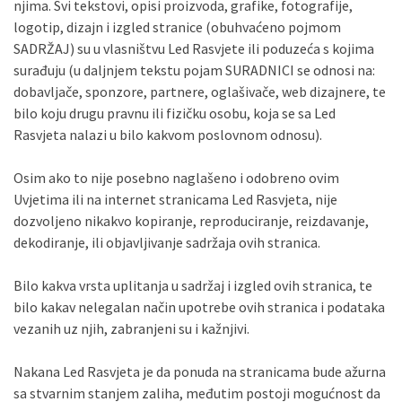
njima. Svi tekstovi, opisi proizvoda, grafike, fotografije,
logotip, dizajn i izgled stranice (obuhvaćeno pojmom
SADRŽAJ) su u vlasništvu Led Rasvjete ili poduzeća s kojima
surađuju (u daljnjem tekstu pojam SURADNICI se odnosi na:
dobavljače, sponzore, partnere, oglašivače, web dizajnere, te
bilo koju drugu pravnu ili fizičku osobu, koja se sa Led
Rasvjeta nalazi u bilo kakvom poslovnom odnosu).
Osim ako to nije posebno naglašeno i odobreno ovim
Uvjetima ili na internet stranicama Led Rasvjeta, nije
dozvoljeno nikakvo kopiranje, reproduciranje, reizdavanje,
dekodiranje, ili objavljivanje sadržaja ovih stranica.
Bilo kakva vrsta uplitanja u sadržaj i izgled ovih stranica, te
bilo kakav nelegalan način upotrebe ovih stranica i podataka
vezanih uz njih, zabranjeni su i kažnjivi.
Nakana Led Rasvjeta je da ponuda na stranicama bude ažurna
sa stvarnim stanjem zaliha, međutim postoji mogućnost da