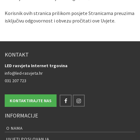
Korisnik ovih stranica prilikom posjete Stranicama preuzima
isključivu odgovornost i obvezu pročitati ove Uvjete.
KONTAKT
LED rasvjeta Internet trgovina
info@led-rasvjeta.hr
031 207 723
KONTAKTIRAJTE NAS
INFORMACIJE
O NAMA
UVJETI POSLOVANJA