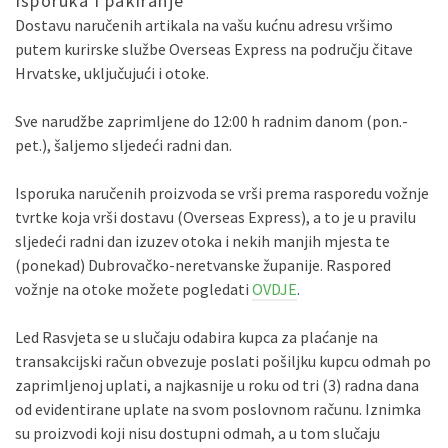
Isporuka i pakiranje
Dostavu naručenih artikala na vašu kućnu adresu vršimo
putem kurirske službe Overseas Express na području čitave
Hrvatske, uključujući i otoke.
Sve narudžbe zaprimljene do 12:00 h radnim danom (pon.-
pet.), šaljemo sljedeći radni dan.
Isporuka naručenih proizvoda se vrši prema rasporedu vožnje
tvrtke koja vrši dostavu (Overseas Express), a to je u pravilu
sljedeći radni dan izuzev otoka i nekih manjih mjesta te
(ponekad) Dubrovačko-neretvanske županije. Raspored
vožnje na otoke možete pogledati
OVDJE
.
Led Rasvjeta se u slučaju odabira kupca za plaćanje na
transakcijski račun obvezuje poslati pošiljku kupcu odmah po
zaprimljenoj uplati, a najkasnije u roku od tri (3) radna dana
od evidentirane uplate na svom poslovnom računu. Iznimka
su proizvodi koji nisu dostupni odmah, a u tom slučaju