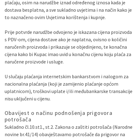
plaćaju, osim na narudžbe iznad određenog iznosa kada je
dostava besplatna, a sve sukladno uvjetima i na način kako je
to naznačeno ovim Uvjetima korištenja i kupnje.
Prije potvrde narudžbe odvojeno je iskazana cijena proizvoda
s PDV-om, cijena dostave ako je naplatna, ovisno o količini
naručenih proizvoda i prikazuje se objedinjeno, te konačna
cijena kako bi Kupac imao uvid u konačnu cijenu koju plaća za
naručene proizvode i usluge.
U slučaju plaćanja internetskim bankarstvom i nalogom za
nacionalna plaćanja (koji je zamijenio plaćanje općom
uplatnicom), troškovi uplate i/ili međubankarske transakcije
nisu uključeni u cijenu.
Obavijest o načinu podnošenja prigovora
potrošača
Sukladno čl.10.st1., st.2. Zakona o zaštiti potrošača (Narodne
novine br.41/14) obavještavamo potrošače da prigovor na