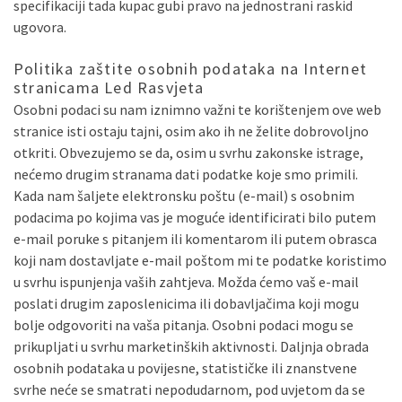
specifikaciji tada kupac gubi pravo na jednostrani raskid
ugovora.
Politika zaštite osobnih podataka na Internet
stranicama Led Rasvjeta
Osobni podaci su nam iznimno važni te korištenjem ove web
stranice isti ostaju tajni, osim ako ih ne želite dobrovoljno
otkriti. Obvezujemo se da, osim u svrhu zakonske istrage,
nećemo drugim stranama dati podatke koje smo primili.
Kada nam šaljete elektronsku poštu (e-mail) s osobnim
podacima po kojima vas je moguće identificirati bilo putem
e-mail poruke s pitanjem ili komentarom ili putem obrasca
koji nam dostavljate e-mail poštom mi te podatke koristimo
u svrhu ispunjenja vaših zahtjeva. Možda ćemo vaš e-mail
poslati drugim zaposlenicima ili dobavljačima koji mogu
bolje odgovoriti na vaša pitanja. Osobni podaci mogu se
prikupljati u svrhu marketinških aktivnosti. Daljnja obrada
osobnih podataka u povijesne, statističke ili znanstvene
svrhe neće se smatrati nepodudarnom, pod uvjetom da se