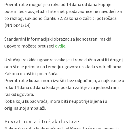
Povrat robe moguć je u roku od 14 dana od dana kupnje
putem led-rasvjeta.hr Internet prodavaonice ne navodeći za
to razlog, sukladno članku 72. Zakona o zaštiti potrošača
(NN br.41/14).
Standardni informacijski obrazac za jednostrani raskid
ugovora možete preuzeti
ovdje
.
U slučaju raskida ugovora svaka je strana dužna vratiti drugoj
ono što je primila na temelju ugovora u skladu s odredbama
Zakona o zaštiti potrošača.
Povrat robe kupac mora izvršiti bez odgađanja, a najkasnije u
roku 14 dana od dana kada je poslan zahtjev za jednostrani
raskid ugovora.
Roba koju kupac vraća, mora biti neupotrijebljena i u
originalnoj ambalaži.
Povrat novca i trošak dostave
Nakon što roba bude vraćena Led Rasvjeta će u potpunosti