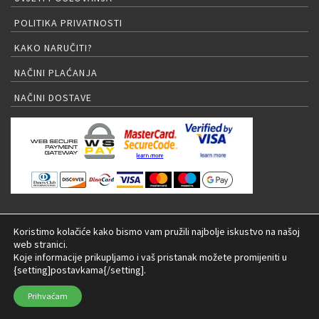
POLITIKA PRIVATNOSTI
KAKO NARUČITI?
NAČINI PLAĆANJA
NAČINI DOSTAVE
PRIJAVA NA NEWSLETTER
Koristimo kolačiće kako bismo vam pružili najbolje iskustvo na našoj
web stranici.
Koje informacije prikupljamo i vaš pristanak možete promijeniti u
{setting]postavkama{/setting].
© 2026 LED rasvjeta Internet trgovina |
Izrada:
Prihvaćam