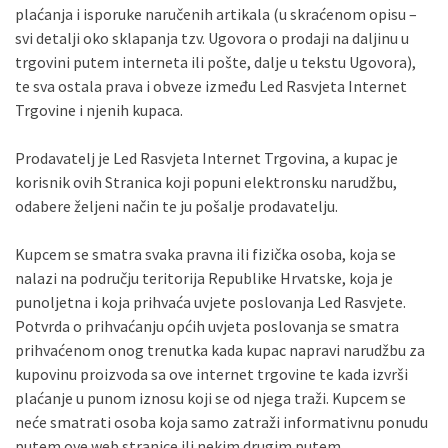
plaćanja i isporuke naručenih artikala (u skraćenom opisu –
svi detalji oko sklapanja tzv. Ugovora o prodaji na daljinu u
trgovini putem interneta ili pošte, dalje u tekstu Ugovora),
te sva ostala prava i obveze između Led Rasvjeta Internet
Trgovine i njenih kupaca.
Prodavatelj je Led Rasvjeta Internet Trgovina, a kupac je
korisnik ovih Stranica koji popuni elektronsku narudžbu,
odabere željeni način te ju pošalje prodavatelju.
Kupcem se smatra svaka pravna ili fizička osoba, koja se
nalazi na području teritorija Republike Hrvatske, koja je
punoljetna i koja prihvaća uvjete poslovanja Led Rasvjete.
Potvrda o prihvaćanju općih uvjeta poslovanja se smatra
prihvaćenom onog trenutka kada kupac napravi narudžbu za
kupovinu proizvoda sa ove internet trgovine te kada izvrši
plaćanje u punom iznosu koji se od njega traži. Kupcem se
neće smatrati osoba koja samo zatraži informativnu ponudu
putem ove web stranice ili nekim drugim putem.