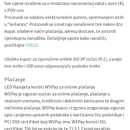
Sve cijene izražene su u hrvatskoj nacionalnoj valuti, euro (€),
s PDV-om.
Proizvodi se odabiru elektronskim putem, spremanjem istih
u “košaricu”. Proizvodi se smatraju naručenim tek nakon što
kupac odabere način plaćanja, adresu dostave, te potvrdi
cjelokupnu narudžbu. Detaljnije upute kako naručiti,
pročitajte
OVDJE
.
Ukoliko kupac za isporučene artikle želi VP račun (R-1), u polja
Ime tvrtke i OIB unosi odgovarajuće podatke tvrtke.
Plaćanje
LED Rasvjeta koristi WSPay za online plaćanja.
WSPay je siguran sustav za online plaćanje, plaćanje u
realnom vremenu, kreditnim i debitnim karticama te drugim
načinima plaćanja. WSPay kupcu i trgovcu osiguravaju siguran
upis i prijenos upisanih podataka o karticama što podvrđuje i
PCI DSS certifikat koji WSPay ima. WSPay koristi SSL
certifikat 256 bitne enkripcije te TLS 1.2 kriptografski