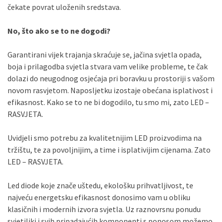
čekate povrat uloženih sredstava.
No, što ako se to ne dogodi?
Garantirani vijek trajanja skraćuje se, jačina svjetla opada,
boja i prilagodba svjetla stvara vam velike probleme, te čak
dolazi do neugodnog osjećaja pri boravku u prostoriji s vašom
novom rasvjetom. Naposljetku izostaje obećana isplativost i
efikasnost. Kako se to ne bi dogodilo, tu smo mi, zato LED –
RASVJETA.
Uvidjeli smo potrebu za kvalitetnijim LED proizvodima na
tržištu, te za povoljnijim, a time i isplativijim cijenama. Zato
LED – RASVJETA.
Led diode koje znače uštedu, ekološku prihvatljivost, te
najveću energetsku efikasnost donosimo vam u obliku
klasičnih i modernih izvora svjetla. Uz raznovrsnu ponudu
svjetiljki i svih pripadajućih komponenti s ponosom možemo