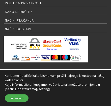
POLITIKA PRIVATNOSTI
KAKO NARUČITI?
NAČINI PLAĆANJA
NAČINI DOSTAVE
PRIJAVA NA NEWSLETTER
Koristimo kolačiće kako bismo vam pružili najbolje iskustvo na našoj
web stranici.
Koje informacije prikupljamo i vaš pristanak možete promijeniti u
{setting]postavkama{/setting].
© 2026 LED rasvjeta Internet trgovina |
Izrada:
Prihvaćam