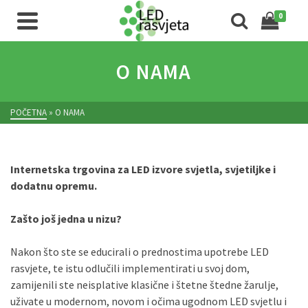
0
O NAMA
POČETNA
»
O NAMA
Internetska trgovina za LED izvore svjetla, svjetiljke i
dodatnu opremu.
Zašto još jedna u nizu?
Nakon što ste se educirali o prednostima upotrebe LED
rasvjete, te istu odlučili implementirati u svoj dom,
zamijenili ste neisplative klasične i štetne štedne žarulje,
uživate u modernom, novom i očima ugodnom LED svjetlu i