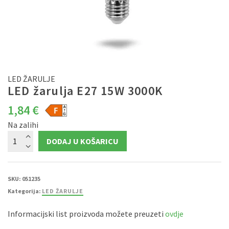
LED ŽARULJE
LED žarulja E27 15W 3000K
1,84
€
Na zalihi
LED
DODAJ U KOŠARICU
žarulja
E27
15W
3000K
količina
SKU:
051235
Kategorija:
LED ŽARULJE
Informacijski list proizvoda možete preuzeti
ovdje