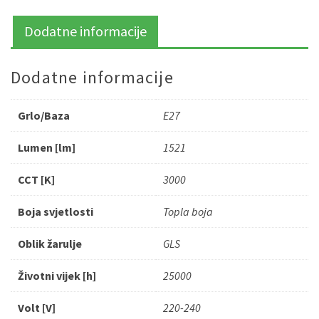
Dodatne informacije
Dodatne informacije
Grlo/Baza
E27
Lumen [lm]
1521
CCT [K]
3000
Boja svjetlosti
Topla boja
Oblik žarulje
GLS
Životni vijek [h]
25000
Volt [V]
220-240