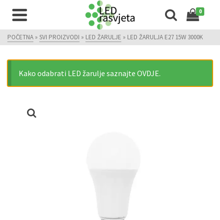
0
POČETNA
»
SVI PROIZVODI
»
LED ŽARULJE
»
LED ŽARULJA E27 15W 3000K
Kako odabrati LED žarulje saznajte OVDJE.