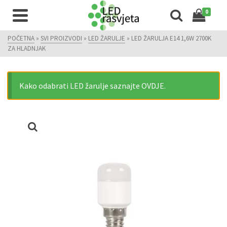
0
POČETNA
»
SVI PROIZVODI
»
LED ŽARULJE
»
LED ŽARULJA E14 1,6W 2700K
ZA HLADNJAK
Kako odabrati LED žarulje saznajte OVDJE.