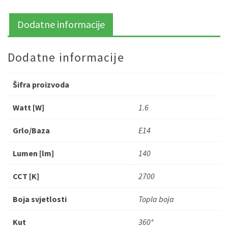
Dodatne informacije
Dodatne informacije
Šifra proizvoda
Watt [W]
1.6
Grlo/Baza
E14
Lumen [lm]
140
CCT [K]
2700
Boja svjetlosti
Topla boja
Kut
360°