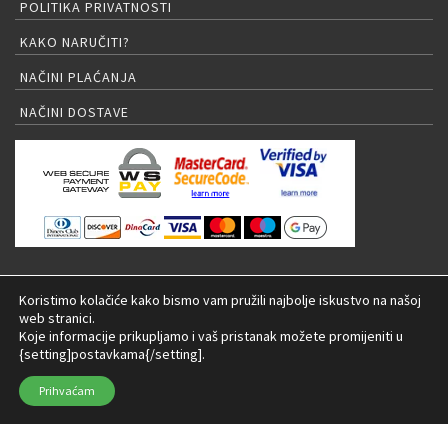
POLITIKA PRIVATNOSTI
KAKO NARUČITI?
NAČINI PLAĆANJA
NAČINI DOSTAVE
PRIJAVA NA NEWSLETTER
Koristimo kolačiće kako bismo vam pružili najbolje iskustvo na našoj
web stranici.
Koje informacije prikupljamo i vaš pristanak možete promijeniti u
{setting]postavkama{/setting].
© 2026 LED rasvjeta Internet trgovina |
Izrada:
Prihvaćam