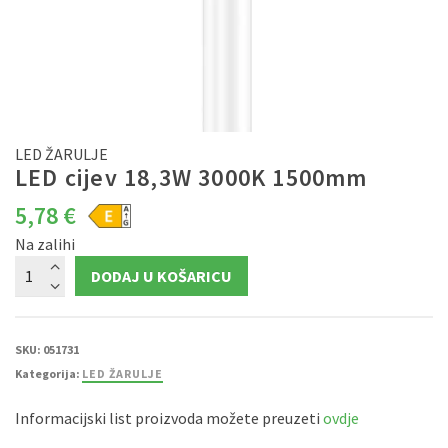
LED ŽARULJE
LED cijev 18,3W 3000K 1500mm
5,78
€
Na zalihi
LED
DODAJ U KOŠARICU
cijev
18,3W
3000K
1500mm
količina
SKU:
051731
Kategorija:
LED ŽARULJE
Informacijski list proizvoda možete preuzeti
ovdje