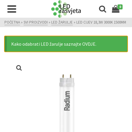
0
POČETNA
»
SVI PROIZVODI
»
LED ŽARULJE
»
LED CIJEV 18,3W 3000K 1500MM
Kako odabrati LED žarulje saznajte OVDJE.