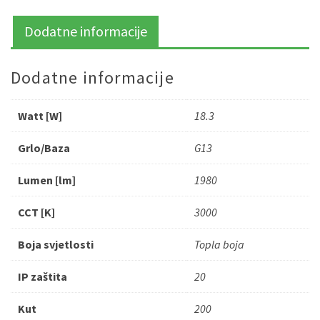
Dodatne informacije
Dodatne informacije
Watt [W]
18.3
Grlo/Baza
G13
Lumen [lm]
1980
CCT [K]
3000
Boja svjetlosti
Topla boja
IP zaštita
20
Kut
200