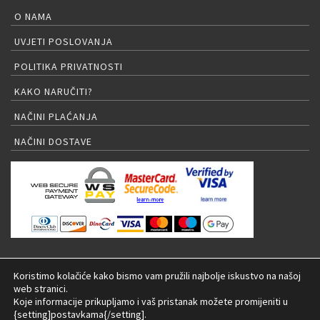
O NAMA
UVJETI POSLOVANJA
POLITIKA PRIVATNOSTI
KAKO NARUČITI?
NAČINI PLAĆANJA
NAČINI DOSTAVE
PRIJAVA NA NEWSLETTER
Koristimo kolačiće kako bismo vam pružili najbolje iskustvo na našoj
web stranici.
Koje informacije prikupljamo i vaš pristanak možete promijeniti u
{setting]postavkama{/setting].
© 2026 LED rasvjeta Internet trgovina |
Izrada: