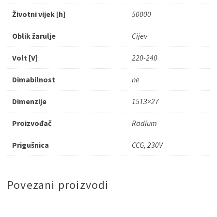
Životni vijek [h]
50000
Oblik žarulje
Cijev
Volt [V]
220-240
Dimabilnost
ne
Dimenzije
1513×27
Proizvođač
Radium
Prigušnica
CCG, 230V
Povezani proizvodi