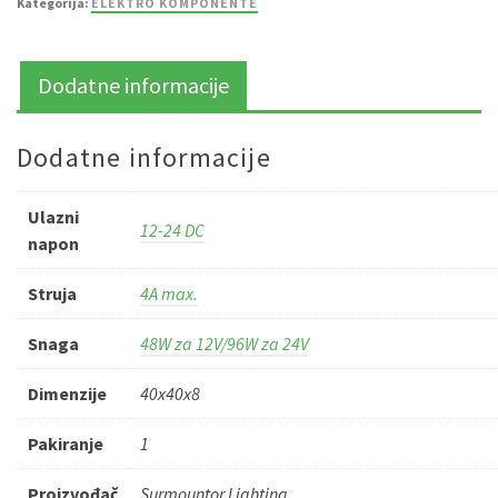
Kategorija:
ELEKTRO KOMPONENTE
(plastično
kućište)
količina
Dodatne informacije
Dodatne informacije
Ulazni
12-24 DC
napon
Struja
4A max.
Snaga
48W za 12V/96W za 24V
Dimenzije
40x40x8
Pakiranje
1
Proizvođač
Surmountor Lighting