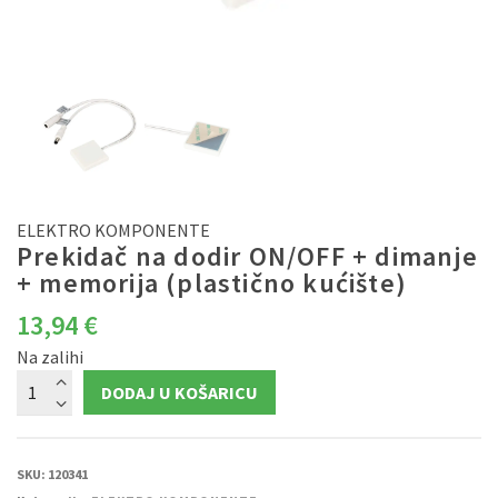
ELEKTRO KOMPONENTE
Prekidač na dodir ON/OFF + dimanje
+ memorija (plastično kućište)
13,94
€
Na zalihi
Prekidač
DODAJ U KOŠARICU
na
dodir
ON/OFF
+
dimanje
+
SKU:
120341
memorija