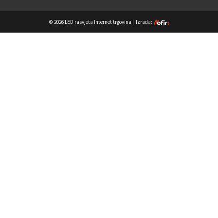
© 2026 LED rasvjeta Internet trgovina |
Izrada: