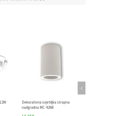
 12W
Dekorativna svjetiljka stropna
Dekorativna svj
nadgradna MC-9268
ugradna MJ-10
14,38
€
7,31
€