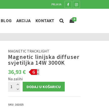
PRIJAVA
0
BLOG
AKCIJA
KONTAKT
MAGNETIC TRACKLIGHT
Magnetic linijska diffuser
svjetiljka 14W 3000K
36,93
€
Na zalihi
Magnetic
DODAJ U KOŠARICU
linijska
diffuser
svjetiljka
14W
3000K
količina
SKU:
161025