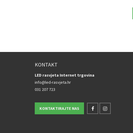
J U KOŠARICU
DODAJ U KOŠARICU
KONTAKT
LED rasvjeta Internet trgovina
info@led-rasvjeta.hr
031 207 723
KONTAKTIRAJTE NAS