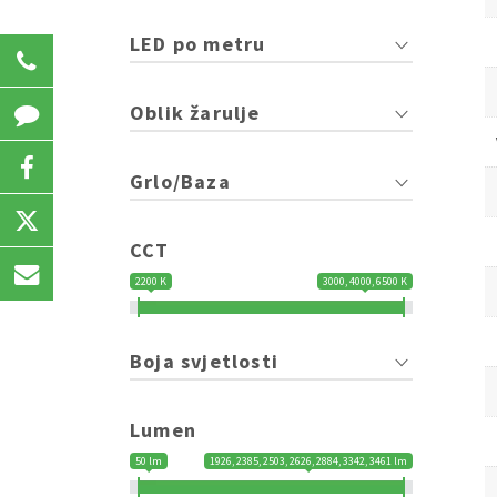
LED po metru
031 207 723
Oblik žarulje
Grlo/Baza
CCT
2200 K
3000, 4000, 6500 K
Boja svjetlosti
Lumen
50 lm
1926, 2385, 2503, 2626, 2884, 3342, 3461 lm