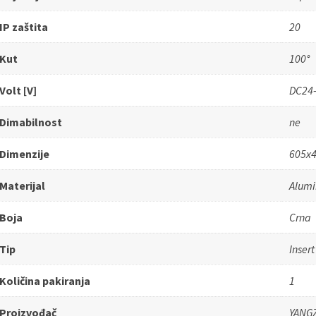
IP zaštita
20
Kut
100°
Volt [V]
DC24
Dimabilnost
ne
Dimenzije
605x
Materijal
Alumi
Boja
Crna
Tip
Insert
Količina pakiranja
1
Proizvođač
YANG