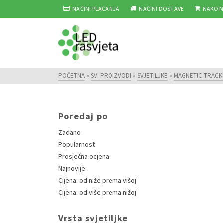
NAČINI PLAĆANJA
NAČINI DOSTAVE
KAKO N
POČETNA
»
SVI PROIZVODI
»
SVJETILJKE
»
MAGNETIC TRACK
Poredaj po
Zadano
Popularnost
Prosječna ocjena
Najnovije
Cijena: od niže prema višoj
Cijena: od više prema nižoj
Vrsta svjetiljke