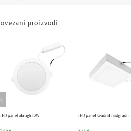
Povezani proizvodi
LED panel okrugli 12W
LED panel kvadrat nadgradni
7,69
€
9,41
€