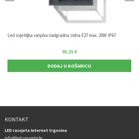
Led svjetiljka vanjska nadgradna zidna E27 max. 20W IP67
95,35
€
DODAJ U KOŠARICU
KONTAKT
LED rasvjeta Internet trgovina
info@led-rasvjeta.hr