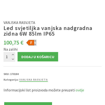
VANJSKA RASVJETA
Led svjetiljka vanjska nadgradna
zidna 6W 85lm IP65
100,75
€
Na zalihi
Led
DODAJ U KOŠARICU
svjetiljka
vanjska
nadgradna
zidna
6W
85lm
SKU:
170184
IP65
Kategorija:
VANJSKA RASVJETA
količina
Informacijski list proizvoda možete preuzeti
ovdje