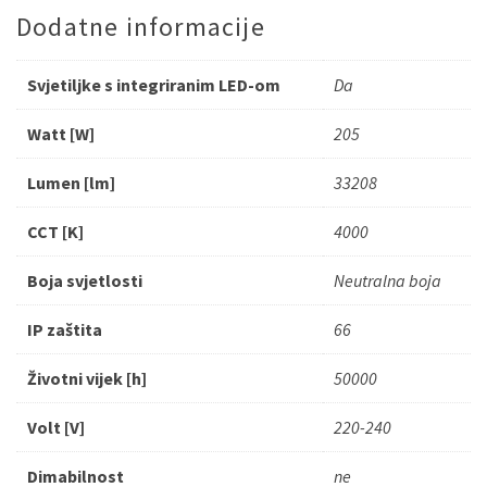
Dodatne informacije
Svjetiljke s integriranim LED-om
Da
Watt [W]
205
Lumen [lm]
33208
CCT [K]
4000
Boja svjetlosti
Neutralna boja
IP zaštita
66
Životni vijek [h]
50000
Volt [V]
220-240
Dimabilnost
ne