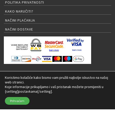
POLITIKA PRIVATNOSTI
KAKO NARUČITI?
NAČINI PLAĆANJA
NAČINI DOSTAVE
PRIJAVA NA NEWSLETTER
Koristimo kolačiće kako bismo vam pružili najbolje iskustvo na našoj
web stranici.
Koje informacije prikupljamo i vaš pristanak možete promijeniti u
{setting]postavkama{/setting].
© 2026 LED rasvjeta Internet trgovina |
Izrada:
Prihvaćam