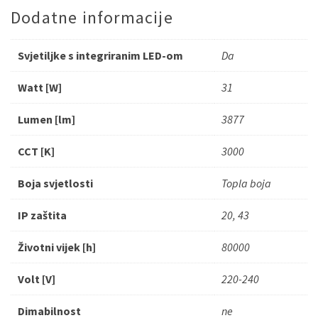
Dodatne informacije
Svjetiljke s integriranim LED-om
Da
Watt [W]
31
Lumen [lm]
3877
CCT [K]
3000
Boja svjetlosti
Topla boja
IP zaštita
20, 43
Životni vijek [h]
80000
Volt [V]
220-240
Dimabilnost
ne