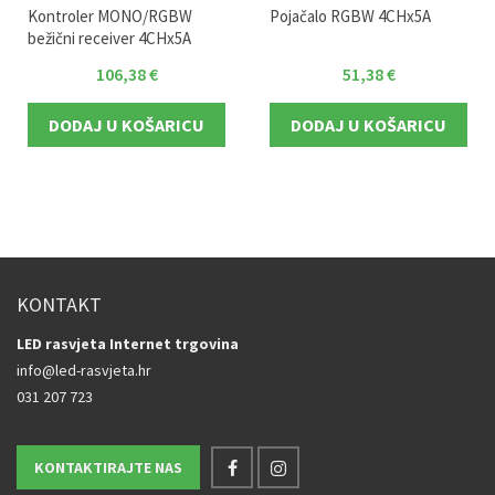
Kontroler MONO/RGBW
Pojačalo RGBW 4CHx5A
bežični receiver 4CHx5A
106,38
€
51,38
€
DODAJ U KOŠARICU
DODAJ U KOŠARICU
KONTAKT
LED rasvjeta Internet trgovina
info@led-rasvjeta.hr
031 207 723
KONTAKTIRAJTE NAS