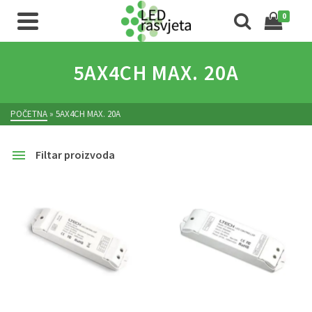
0
5AX4CH MAX. 20A
POČETNA
»
5AX4CH MAX. 20A
Filtar proizvoda