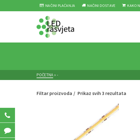
NAČINI PLAĆANJA
NAČINI DOSTAVE
KAKO N
POČETNA
»
-
Filtar proizvoda
Prikaz svih 3 rezultata
031 207 723