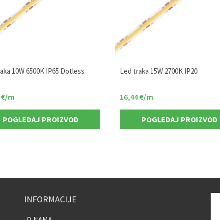
raka 10W 6500K IP65 Dotless
Led traka 15W 2700K IP20
3
€
/m
16,44
€
/m
POGLEDAJ PROIZVOD
POGLEDAJ PROIZVOD
INFORMACIJE
O NAMA