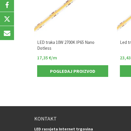
LED traka 10W 2700K IP65 Nano
Led t
Dotless
17,35
€
/m
23,4
POGLEDAJ PROIZVOD
KONTAKT
LED rasvjeta Internet trgovina