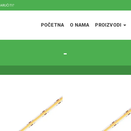
ARUČITI?
POČETNA
O NAMA
PROIZVODI
-