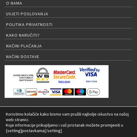
O NAMA
UVJETI POSLOVANJA
POLITIKA PRIVATNOSTI
KAKO NARUČITI?
NAČINI PLAĆANJA
NAČINI DOSTAVE
PRIJAVA NA NEWSLETTER
Koristimo kolačiće kako bismo vam pružili najbolje iskustvo na našoj
web stranici.
Koje informacije prikupljamo i vaš pristanak možete promijeniti u
{setting]postavkama{/setting].
© 2026 LED rasvjeta Internet trgovina |
Izrada: