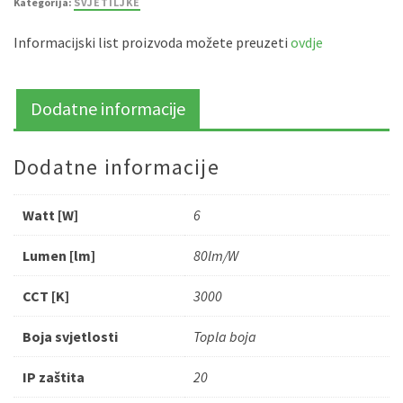
Kategorija:
SVJETILJKE
Informacijski list proizvoda možete preuzeti
ovdje
Dodatne informacije
Dodatne informacije
Watt [W]
6
Lumen [lm]
80lm/W
CCT [K]
3000
Boja svjetlosti
Topla boja
IP zaštita
20