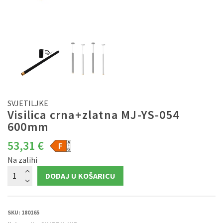
SVJETILJKE
Visilica crna+zlatna MJ-YS-054
600mm
53,31
€
Na zalihi
Visilica
DODAJ U KOŠARICU
crna+zlatna
MJ-
YS-
054
600mm
količina
SKU:
180165