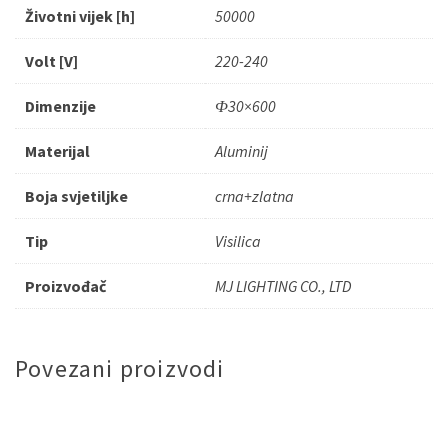
Životni vijek [h]
50000
Volt [V]
220-240
Dimenzije
Ф30×600
Materijal
Aluminij
Boja svjetiljke
crna+zlatna
Tip
Visilica
Proizvođač
MJ LIGHTING CO., LTD
Povezani proizvodi