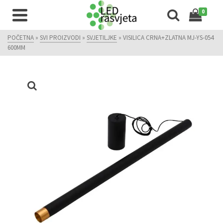
0
POČETNA
»
SVI PROIZVODI
»
SVJETILJKE
»
VISILICA CRNA+ZLATNA MJ-YS-054
600MM