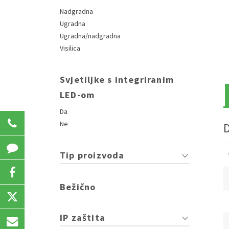
Nadgradna
Ugradna
Ugradna/nadgradna
Visilica
Svjetiljke s integriranim
LED-om
Da
031 207 723
Ne
Tip proizvoda
Bežično
IP zaštita