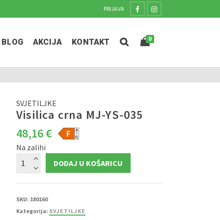
PRIJAVA
0
BLOG
AKCIJA
KONTAKT
SVJETILJKE
Visilica crna MJ-YS-035
48,16
€
Na zalihi
Visilica
DODAJ U KOŠARICU
crna
MJ-
YS-
035
količina
SKU:
180160
Kategorija:
SVJETILJKE