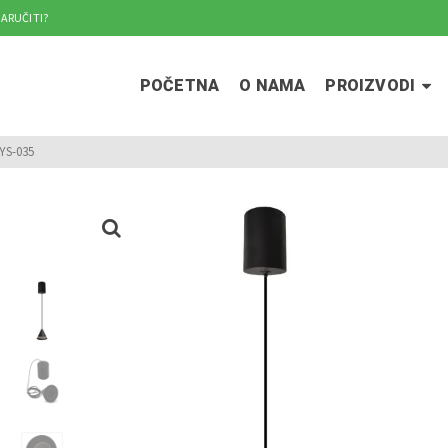
ARUČITI?
POČETNA
O NAMA
PROIZVODI
YS-035