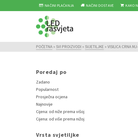
NAČINI PLAĆANJA
NAČINI DOSTAVE
KAKO N
POČETNA
»
SVI PROIZVODI
»
SVJETILJKE
»
VISILICA CRNA MJ-
Poredaj po
Zadano
Popularnost
Prosječna ocjena
Najnovije
Cijena: od niže prema višoj
Cijena: od više prema nižoj
Vrsta svjetiljke