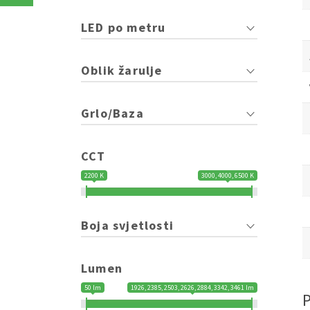
LED po metru
Oblik žarulje
Grlo/Baza
CCT
2200 K
3000, 4000, 6500 K
Boja svjetlosti
Lumen
50 lm
1926, 2385, 2503, 2626, 2884, 3342, 3461 lm