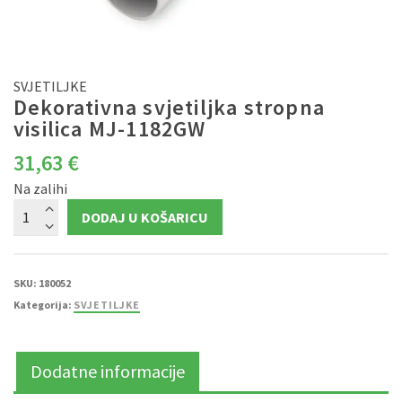
SVJETILJKE
Dekorativna svjetiljka stropna
visilica MJ-1182GW
31,63
€
Na zalihi
Dekorativna
DODAJ U KOŠARICU
svjetiljka
stropna
visilica
MJ-
1182GW
količina
SKU:
180052
Kategorija:
SVJETILJKE
Dodatne informacije