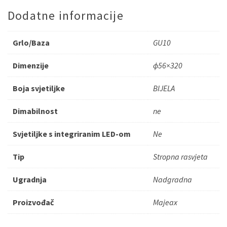
Dodatne informacije
Grlo/Baza
GU10
Dimenzije
ɸ56×320
Boja svjetiljke
BIJELA
Dimabilnost
ne
Svjetiljke s integriranim LED-om
Ne
Tip
Stropna rasvjeta
Ugradnja
Nadgradna
Proizvođač
Majeax