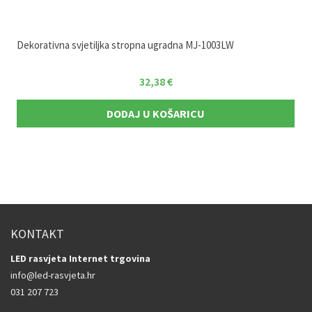
Dekorativna svjetiljka stropna ugradna MJ-1003LW
32,38
€
DODAJ U KOŠARICU
KONTAKT
LED rasvjeta Internet trgovina
info@led-rasvjeta.hr
031 207 723