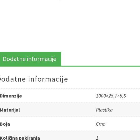
Dodatne informacije
Dodatne informacije
Dimenzije
1000×25,7×5,6
Materijal
Plastika
Boja
Crna
Količina pakiranja
1