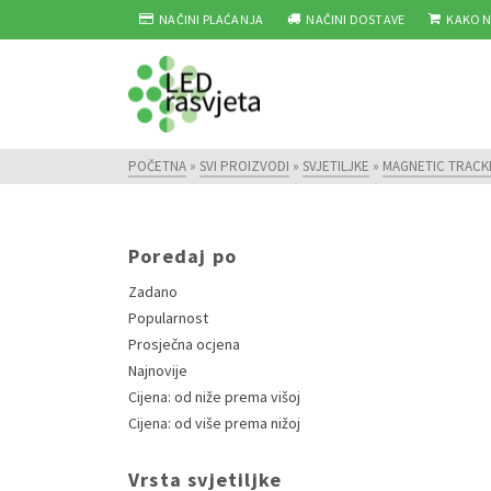
NAČINI PLAĆANJA
NAČINI DOSTAVE
KAKO N
POČETNA
»
SVI PROIZVODI
»
SVJETILJKE
»
MAGNETIC TRACK
Poredaj po
Zadano
Popularnost
Prosječna ocjena
Najnovije
Cijena: od niže prema višoj
Cijena: od više prema nižoj
Vrsta svjetiljke