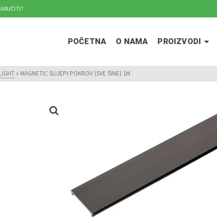
ARUČITI?
POČETNA
O NAMA
PROIZVODI
LIGHT
»
MAGNETIC SLIJEPI POKROV (SVE ŠINE) 1M