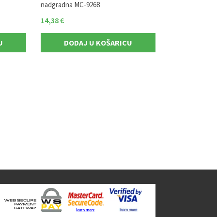
nadgradna MC-9268
14,38
€
12,44
€
U
DODAJ U KOŠARICU
DODAJ