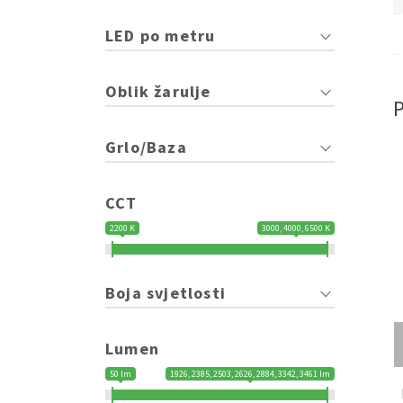
LED po metru
Oblik žarulje
Grlo/Baza
CCT
2200 K
3000, 4000, 6500 K
Boja svjetlosti
Lumen
50 lm
1926, 2385, 2503, 2626, 2884, 3342, 3461 lm
W 600x600mm 4000K
LED panel 40W 300x1200mm 4000K