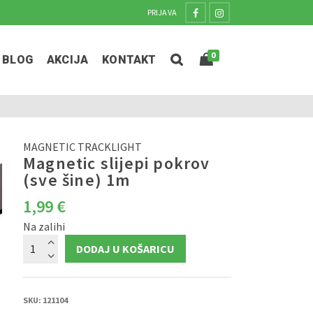
PRIJAVA
0
BLOG
AKCIJA
KONTAKT
MAGNETIC TRACKLIGHT
Magnetic slijepi pokrov
(sve šine) 1m
1,99
€
Na zalihi
Magnetic
DODAJ U KOŠARICU
slijepi
pokrov
(sve
šine)
1m
količina
SKU:
121104