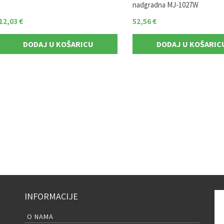
nadgradna MJ-1027W
12,03
€
52,56
€
DODAJ U KOŠARICU
DODAJ U KOŠARIC
INFORMACIJE
O NAMA