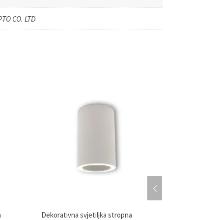
TO CO. LTD
a
Dekorativna svjetiljka stropna
LED panel kvad