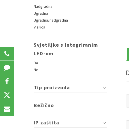
Nadgradna
Ugradna
Ugradna/nadgradna
Visilica
Svjetiljke s integriranim
031 207 723
LED-om
Da
Ne
Tip proizvoda
Bežično
IP zaštita