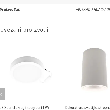
Proizvođač
YANGZHOU HUACAI OP
Povezani proizvodi
LED panel okrugli nadgradni 18W
Dekorativna svjetiljka stropn