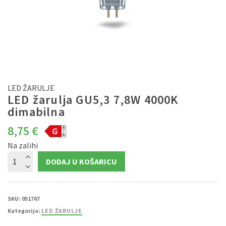
LED ŽARULJE
LED žarulja GU5,3 7,8W 4000K
dimabilna
8,75
€
Na zalihi
LED
DODAJ U KOŠARICU
žarulja
GU5,3
7,8W
4000K
dimabilna
količina
SKU:
051767
Kategorija:
LED ŽARULJE