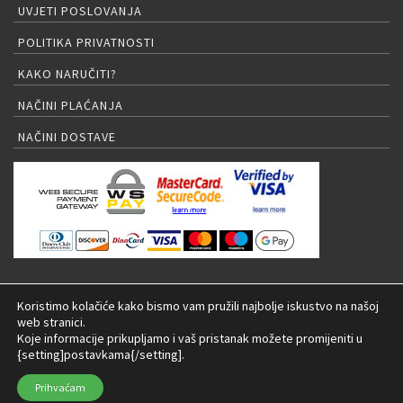
UVJETI POSLOVANJA
POLITIKA PRIVATNOSTI
KAKO NARUČITI?
NAČINI PLAĆANJA
NAČINI DOSTAVE
PRIJAVA NA NEWSLETTER
Koristimo kolačiće kako bismo vam pružili najbolje iskustvo na našoj
web stranici.
Koje informacije prikupljamo i vaš pristanak možete promijeniti u
{setting]postavkama{/setting].
© 2026 LED rasvjeta Internet trgovina |
Izrada:
Prihvaćam