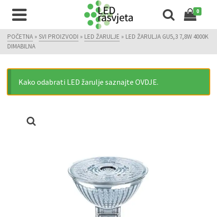
0
POČETNA
»
SVI PROIZVODI
»
LED ŽARULJE
»
LED ŽARULJA GU5,3 7,8W 4000K
DIMABILNA
Kako odabrati LED žarulje saznajte OVDJE.