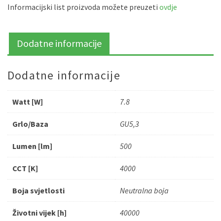
Informacijski list proizvoda možete preuzeti
ovdje
Dodatne informacije
Dodatne informacije
Watt [W]
7.8
Grlo/Baza
GU5,3
Lumen [lm]
500
CCT [K]
4000
Boja svjetlosti
Neutralna boja
Životni vijek [h]
40000