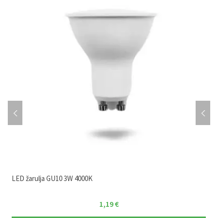
LED žarulja GU10 3W 4000K
1,19
€