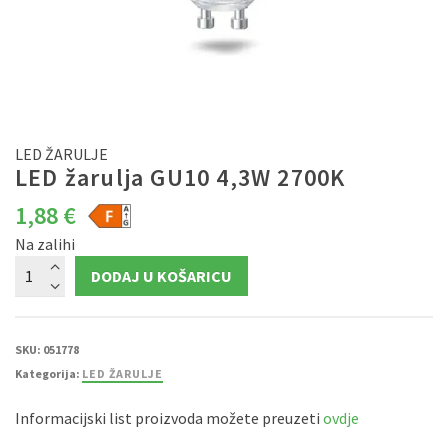
LED ŽARULJE
LED žarulja GU10 4,3W 2700K
1,88
€
Na zalihi
LED
DODAJ U KOŠARICU
žarulja
GU10
4,3W
2700K
količina
SKU:
051778
Kategorija:
LED ŽARULJE
Informacijski list proizvoda možete preuzeti
ovdje