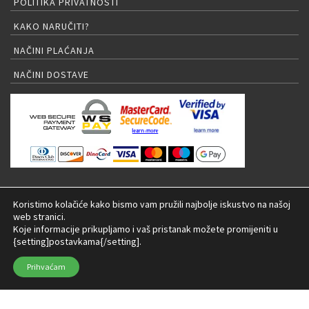
POLITIKA PRIVATNOSTI
KAKO NARUČITI?
NAČINI PLAĆANJA
NAČINI DOSTAVE
PRIJAVA NA NEWSLETTER
Koristimo kolačiće kako bismo vam pružili najbolje iskustvo na našoj
web stranici.
Koje informacije prikupljamo i vaš pristanak možete promijeniti u
{setting]postavkama{/setting].
© 2026 LED rasvjeta Internet trgovina |
Izrada:
Prihvaćam