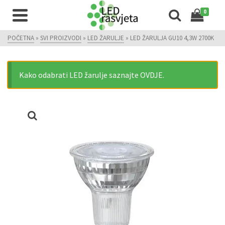
0
POČETNA
»
SVI PROIZVODI
»
LED ŽARULJE
»
LED ŽARULJA GU10 4,3W 2700K
Kako odabrati LED žarulje saznajte OVDJE.