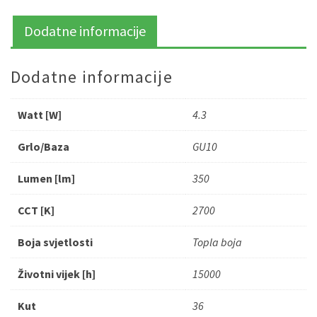
Dodatne informacije
Dodatne informacije
Watt [W]
4.3
Grlo/Baza
GU10
Lumen [lm]
350
CCT [K]
2700
Boja svjetlosti
Topla boja
Životni vijek [h]
15000
Kut
36