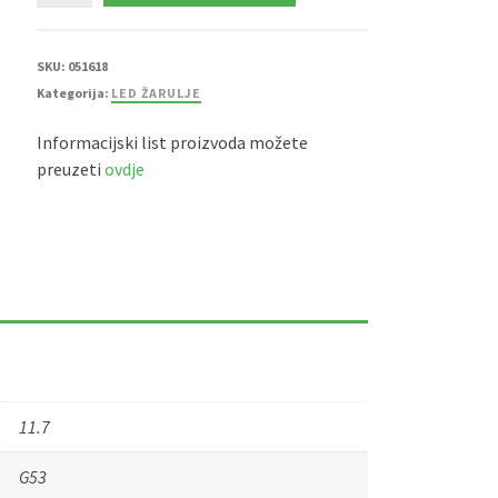
G53
11,7W
3000K
dimabilna
količina
SKU:
051618
Kategorija:
LED ŽARULJE
Informacijski list proizvoda možete
preuzeti
ovdje
11.7
G53