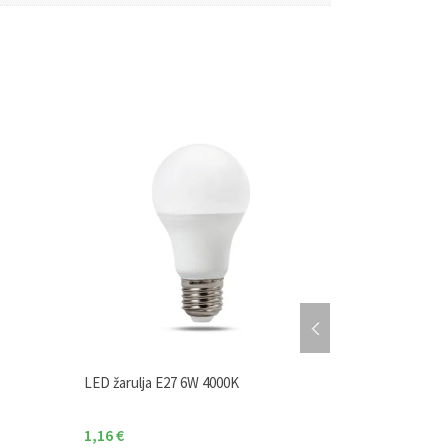
LED žarulja E27 6W 4000K
LED žarulja GU
1,16
€
1,19
€