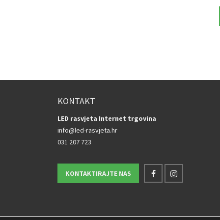
J U KOŠARICU
DODAJ U KOŠARICU
KONTAKT
LED rasvjeta Internet trgovina
info@led-rasvjeta.hr
031 207 723
KONTAKTIRAJTE NAS