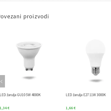
Povezani proizvodi
LED žarulja GU10 5W 4000K
LED žarulja E27 11W 3000K
1,34
€
1,66
€