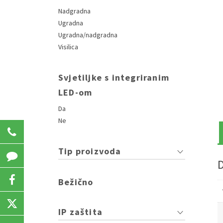
Nadgradna
Ugradna
Ugradna/nadgradna
Visilica
Svjetiljke s integriranim
LED-om
Da
Ne
031 207 723
Tip proizvoda
Bežično
IP zaštita