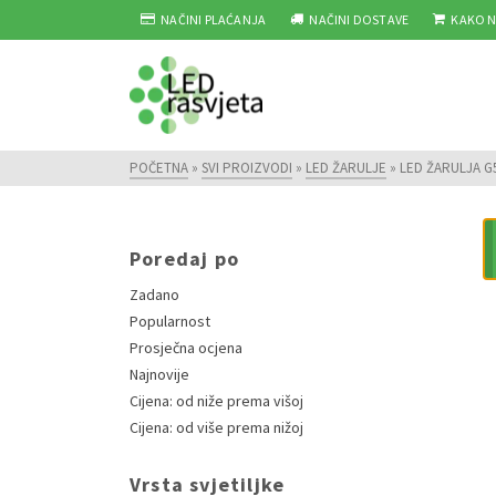
NAČINI PLAĆANJA
NAČINI DOSTAVE
KAKO N
POČETNA
»
SVI PROIZVODI
»
LED ŽARULJE
»
LED ŽARULJA G5
Poredaj po
Zadano
Popularnost
Prosječna ocjena
Najnovije
Cijena: od niže prema višoj
Cijena: od više prema nižoj
Vrsta svjetiljke