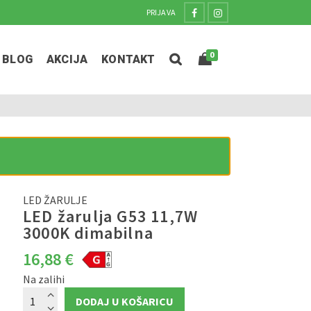
PRIJAVA
0
BLOG
AKCIJA
KONTAKT
LED ŽARULJE
LED žarulja G53 11,7W
3000K dimabilna
16,88
€
Na zalihi
LED
DODAJ U KOŠARICU
žarulja