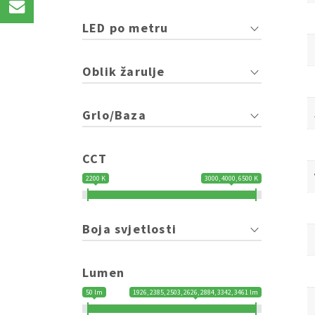
LED po metru
Oblik žarulje
Grlo/Baza
CCT
2200 K
3000, 4000, 6500 K
Boja svjetlosti
Lumen
50 lm
1926, 2385, 2503, 2626, 2884, 3342, 3461 lm