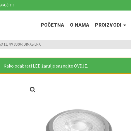
ARUČITI?
POČETNA
O NAMA
PROIZVODI
3 11,7W 3000K DIMABILNA
Kako odabrati LED žarulje saznajte OVDJE.