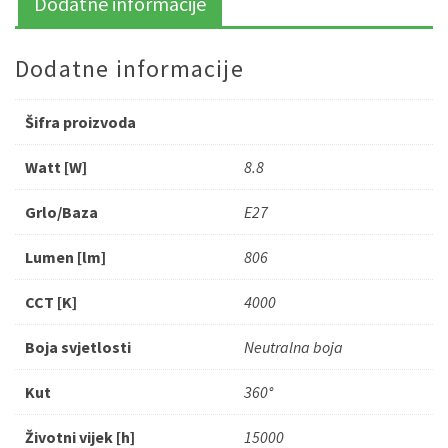
Dodatne informacije
Dodatne informacije
Šifra proizvoda
Watt [W]
8.8
Grlo/Baza
E27
Lumen [lm]
806
CCT [K]
4000
Boja svjetlosti
Neutralna boja
Kut
360°
Životni vijek [h]
15000