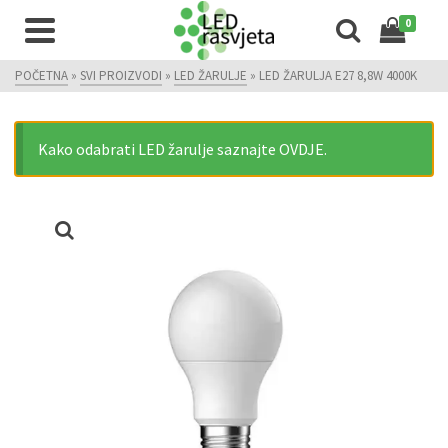
0
POČETNA
»
SVI PROIZVODI
»
LED ŽARULJE
»
LED ŽARULJA E27 8,8W 4000K
Kako odabrati LED žarulje saznajte OVDJE.