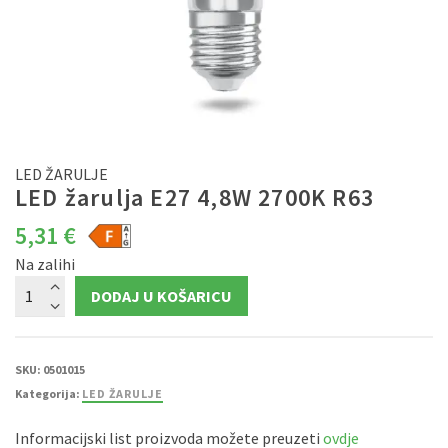
LED ŽARULJE
LED žarulja E27 4,8W 2700K R63
5,31
€
Na zalihi
LED
DODAJ U KOŠARICU
žarulja
E27
4,8W
2700K
R63
količina
SKU:
0501015
Kategorija:
LED ŽARULJE
Informacijski list proizvoda možete preuzeti
ovdje