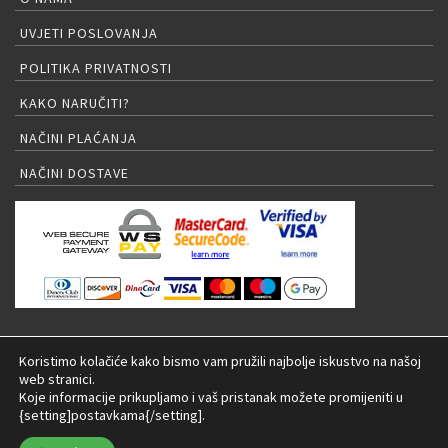
UVJETI POSLOVANJA
POLITIKA PRIVATNOSTI
KAKO NARUČITI?
NAČINI PLAĆANJA
NAČINI DOSTAVE
PRIJAVA NA NEWSLETTER
Koristimo kolačiće kako bismo vam pružili najbolje iskustvo na našoj
web stranici.
Koje informacije prikupljamo i vaš pristanak možete promijeniti u
{setting]postavkama{/setting].
© 2026 LED rasvjeta Internet trgovina |
Izrada: