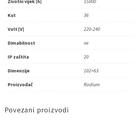
Životni vijek [h]
15000
Kut
36
Volt [V]
220-240
Dimabilnost
ne
IP zaštita
20
Dimenzije
102×63
Proizvođač
Radium
Povezani proizvodi