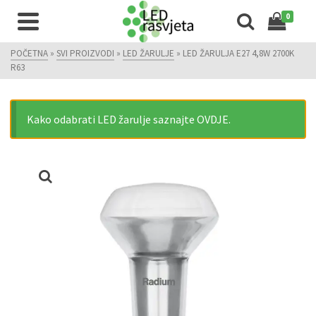
0
POČETNA
»
SVI PROIZVODI
»
LED ŽARULJE
»
LED ŽARULJA E27 4,8W 2700K
R63
Kako odabrati LED žarulje saznajte OVDJE.