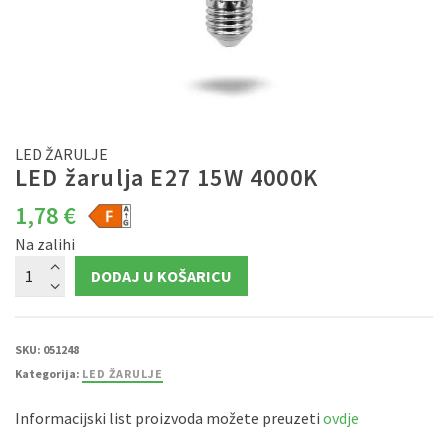
LED ŽARULJE
LED žarulja E27 15W 4000K
1,78
€
Na zalihi
LED
DODAJ U KOŠARICU
žarulja
E27
15W
4000K
količina
SKU:
051248
Kategorija:
LED ŽARULJE
Informacijski list proizvoda možete preuzeti
ovdje