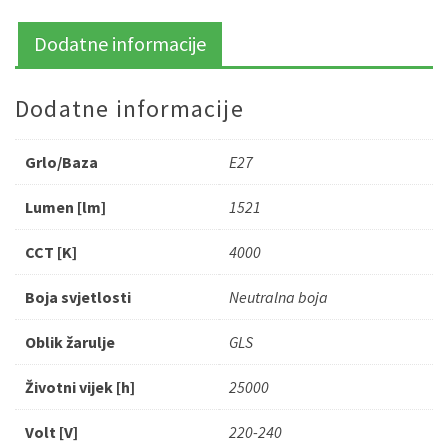
Dodatne informacije
Dodatne informacije
Grlo/Baza
E27
Lumen [lm]
1521
CCT [K]
4000
Boja svjetlosti
Neutralna boja
Oblik žarulje
GLS
Životni vijek [h]
25000
Volt [V]
220-240