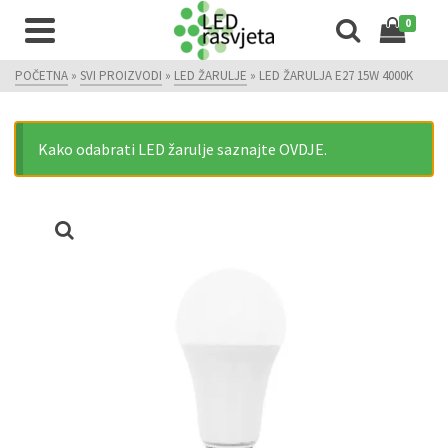
0
POČETNA
»
SVI PROIZVODI
»
LED ŽARULJE
»
LED ŽARULJA E27 15W 4000K
Kako odabrati LED žarulje saznajte OVDJE.