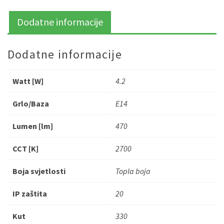
Dodatne informacije
Dodatne informacije
Watt [W]
4.2
Grlo/Baza
E14
Lumen [lm]
470
CCT [K]
2700
Boja svjetlosti
Topla boja
IP zaštita
20
Kut
330