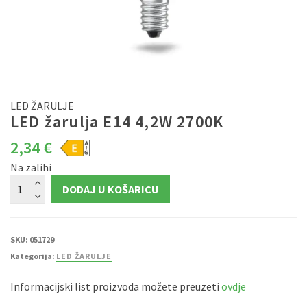
LED ŽARULJE
LED žarulja E14 4,2W 2700K
2,34
€
Na zalihi
LED
DODAJ U KOŠARICU
žarulja
E14
4,2W
2700K
količina
SKU:
051729
Kategorija:
LED ŽARULJE
Informacijski list proizvoda možete preuzeti
ovdje