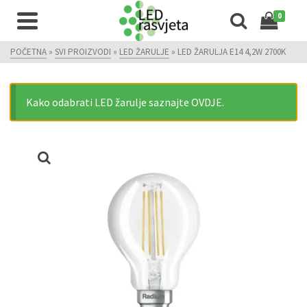
0
POČETNA
»
SVI PROIZVODI
»
LED ŽARULJE
»
LED ŽARULJA E14 4,2W 2700K
Kako odabrati LED žarulje saznajte OVDJE.