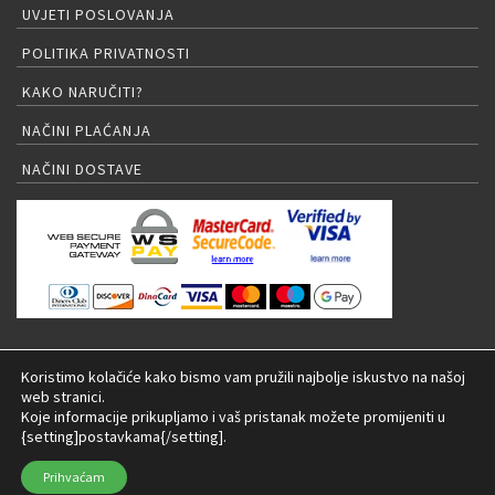
UVJETI POSLOVANJA
POLITIKA PRIVATNOSTI
KAKO NARUČITI?
NAČINI PLAĆANJA
NAČINI DOSTAVE
PRIJAVA NA NEWSLETTER
Koristimo kolačiće kako bismo vam pružili najbolje iskustvo na našoj
web stranici.
Koje informacije prikupljamo i vaš pristanak možete promijeniti u
{setting]postavkama{/setting].
© 2026 LED rasvjeta Internet trgovina |
Izrada:
Prihvaćam