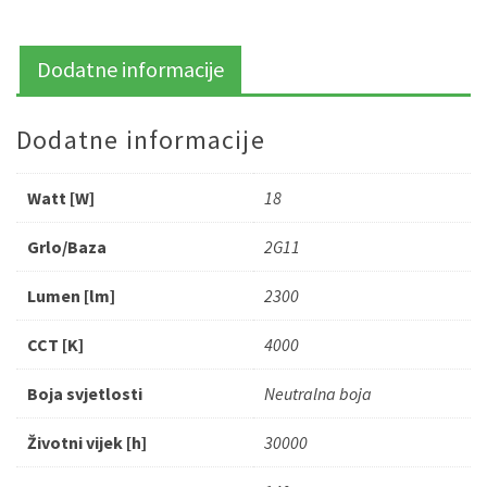
Dodatne informacije
Dodatne informacije
Watt [W]
18
Grlo/Baza
2G11
Lumen [lm]
2300
CCT [K]
4000
Boja svjetlosti
Neutralna boja
Životni vijek [h]
30000