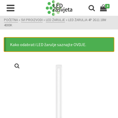
0
POČETNA
»
SVI PROIZVODI
»
LED ŽARULJE
»
LED ŽARULJA 4P 2G11 18W
4000K
Kako odabrati LED žarulje saznajte OVDJE.