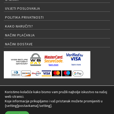
UVJETI POSLOVANJA
POLITIKA PRIVATNOSTI
KAKO NARUČITI?
NAČINI PLAĆANJA
NAČINI DOSTAVE
PRIJAVA NA NEWSLETTER
Koristimo kolačiće kako bismo vam pružili najbolje iskustvo na našoj
web stranici.
Koje informacije prikupljamo i vaš pristanak možete promijeniti u
{setting]postavkama{/setting].
© 2026 LED rasvjeta Internet trgovina |
Izrada: