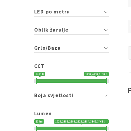
LED po metru
Oblik žarulje
Grlo/Baza
CCT
2200 K
3000, 4000, 6500 K
Boja svjetlosti
Lumen
50 lm
1926, 2385, 2503, 2626, 2884, 3342, 3461 lm