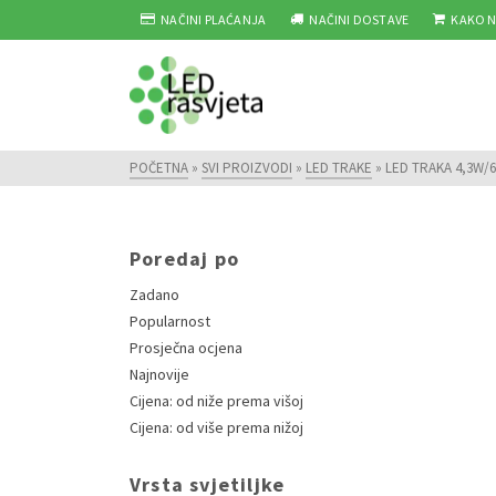
NAČINI PLAĆANJA
NAČINI DOSTAVE
KAKO N
POČETNA
»
SVI PROIZVODI
»
LED TRAKE
»
LED TRAKA 4,3W/6
Poredaj po
Zadano
Popularnost
Prosječna ocjena
Najnovije
Cijena: od niže prema višoj
Cijena: od više prema nižoj
Vrsta svjetiljke