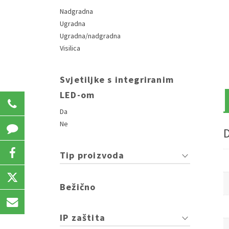
Nadgradna
Ugradna
Ugradna/nadgradna
Visilica
Svjetiljke s integriranim
LED-om
031 207 723
Da
Ne
Tip proizvoda
Bežično
IP zaštita