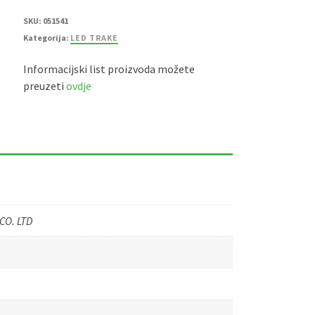
SKU:
051541
Kategorija:
LED TRAKE
Informacijski list proizvoda možete
preuzeti
ovdje
CO. LTD