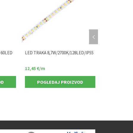
 60LED
LED TRAKA 8,7W/2700K/128LED/IP55
LED TRAKA 8,7
12,45
€
/m
9,62
€
/m
OD
POGLEDAJ PROIZVOD
POGLED