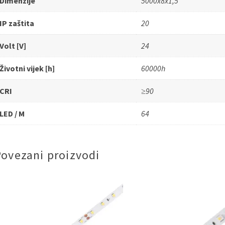
Dimenzije
5000x8x1,5
IP zaštita
20
Volt [V]
24
Životni vijek [h]
60000h
CRI
≥90
LED / M
64
Povezani proizvodi