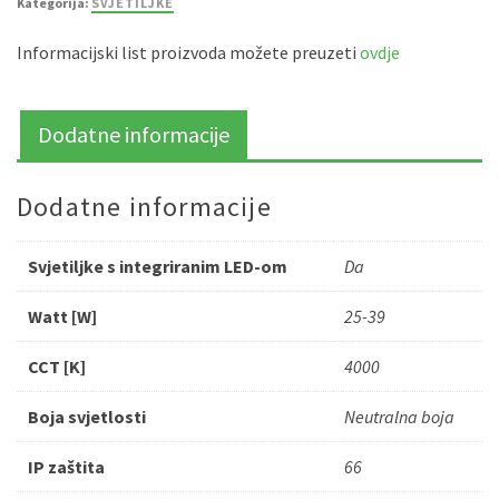
Kategorija:
SVJETILJKE
količina
Informacijski list proizvoda možete preuzeti
ovdje
Dodatne informacije
Dodatne informacije
Svjetiljke s integriranim LED-om
Da
Watt [W]
25-39
CCT [K]
4000
Boja svjetlosti
Neutralna boja
IP zaštita
66