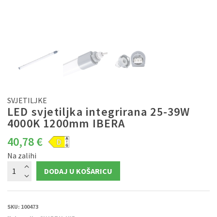
SVJETILJKE
LED svjetiljka integrirana 25-39W
4000K 1200mm IBERA
40,78
€
Na zalihi
LED
DODAJ U KOŠARICU
svjetiljka
integrirana
25-
39W
4000K
1200mm
SKU:
100473
IBERA