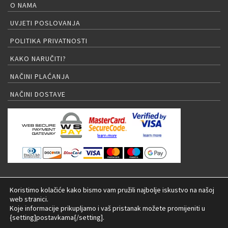
O NAMA
UVJETI POSLOVANJA
POLITIKA PRIVATNOSTI
KAKO NARUČITI?
NAČINI PLAĆANJA
NAČINI DOSTAVE
PRIJAVA NA NEWSLETTER
Koristimo kolačiće kako bismo vam pružili najbolje iskustvo na našoj
web stranici.
Koje informacije prikupljamo i vaš pristanak možete promijeniti u
{setting]postavkama{/setting].
© 2026 LED rasvjeta Internet trgovina |
Izrada: