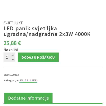
SVJETILJKE
LED panik svjetiljka
ugradna/nadgradna 2x3W 4000K
25,88
€
Na zalihi
LED
DODAJ U KOŠARICU
panik
svjetiljka
ugradna/nadgradna
2x3W
4000K
količina
SKU:
100433
Kategorija:
SVJETILJKE
Dodatne informacije