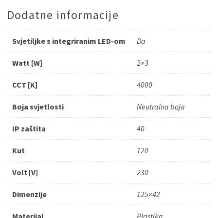
Dodatne informacije
Svjetiljke s integriranim LED-om
Da
Watt [W]
2×3
CCT [K]
4000
Boja svjetlosti
Neutralna boja
IP zaštita
40
Kut
120
Volt [V]
230
Dimenzije
125×42
Materijal
Plastika