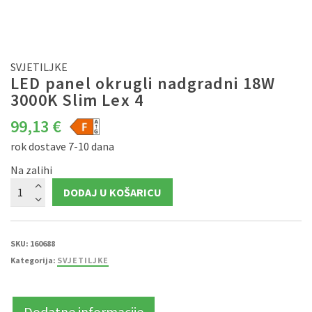
SVJETILJKE
LED panel okrugli nadgradni 18W
3000K Slim Lex 4
99,13
€
rok dostave 7-10 dana
Na zalihi
LED
DODAJ U KOŠARICU
panel
okrugli
nadgradni
18W
3000K
Slim
SKU:
160688
Lex
Kategorija:
SVJETILJKE
4
količina
Dodatne informacije