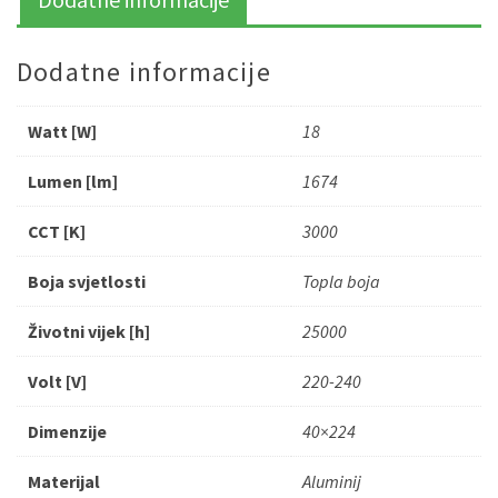
Dodatne informacije
Watt [W]
18
Lumen [lm]
1674
CCT [K]
3000
Boja svjetlosti
Topla boja
Životni vijek [h]
25000
Volt [V]
220-240
Dimenzije
40×224
Materijal
Aluminij