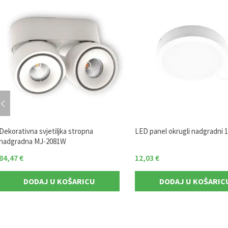
Dekorativna svjetiljka stropna
LED panel okrugli nadgradni 
nadgradna MJ-2081W
84,47
€
12,03
€
DODAJ U KOŠARICU
DODAJ U KOŠARIC