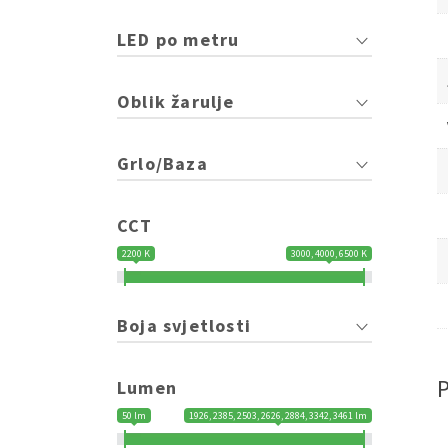
LED po metru
Oblik žarulje
Grlo/Baza
CCT
2200 K
3000, 4000, 6500 K
Boja svjetlosti
Lumen
50 lm
1926, 2385, 2503, 2626, 2884, 3342, 3461 lm