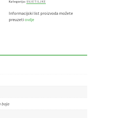
Kategorija:
SVJETILJKE
Informacijski list proizvoda možete
preuzeti
ovdje
a boja