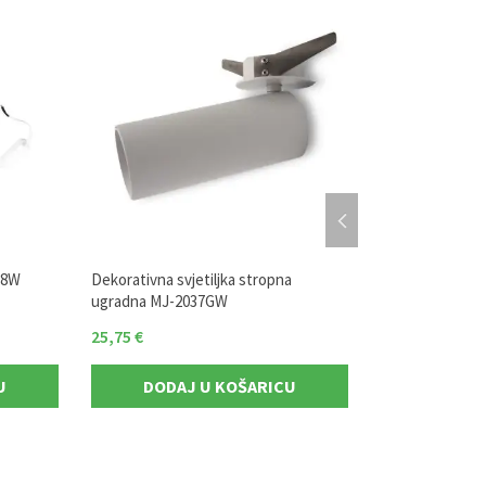
18W
Dekorativna svjetiljka stropna
LED panel okru
ugradna MJ-2037GW
25,75
€
5,38
€
U
DODAJ U KOŠARICU
DODAJ