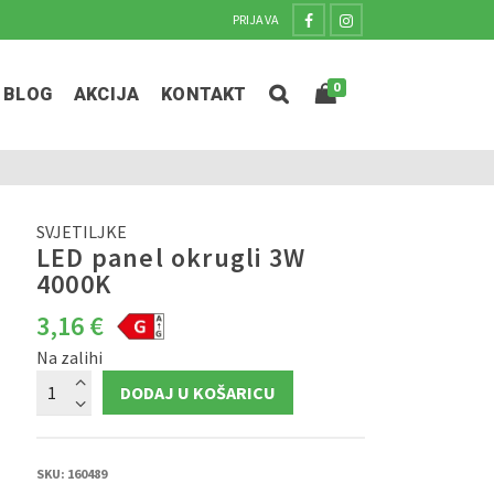
PRIJAVA
0
BLOG
AKCIJA
KONTAKT
SVJETILJKE
LED panel okrugli 3W
4000K
3,16
€
Na zalihi
LED
DODAJ U KOŠARICU
panel
okrugli
3W
4000K
količina
SKU:
160489