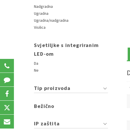
Nadgradna
Ugradna
Ugradna/nadgradna
Visilica
Svjetiljke s integriranim
LED-om
Da
031 207 723
Ne
Tip proizvoda
Bežično
IP zaštita