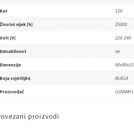
Kut
120
Životni vijek [h]
25000
Volt [V]
220-240
Dimabilnost
ne
Dimenzije
90x90x25
Boja svjetiljke
BIJELA
Proizvođač
LUXRAM L
Povezani proizvodi