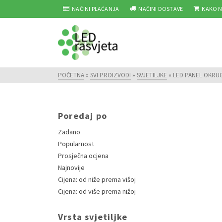
NAČINI PLAĆANJA
NAČINI DOSTAVE
KAKO N
POČETNA
»
SVI PROIZVODI
»
SVJETILJKE
»
LED PANEL OKRUG
Poredaj po
Zadano
Popularnost
Prosječna ocjena
Najnovije
Cijena: od niže prema višoj
Cijena: od više prema nižoj
Vrsta svjetiljke