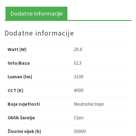
Dodatne informacije
Dodatne informacije
Watt [W]
20.6
Grlo/Baza
G13
Lumen [lm]
3100
CCT [K]
4000
Boja svjetlosti
Neutralna boja
Oblik žarulje
Cijev
Životni vijek [h]
50000