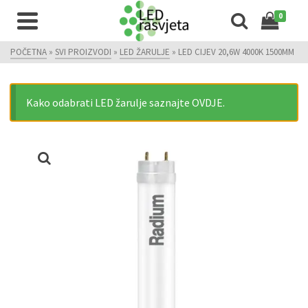
0
POČETNA
»
SVI PROIZVODI
»
LED ŽARULJE
»
LED CIJEV 20,6W 4000K 1500MM
Kako odabrati LED žarulje saznajte OVDJE.