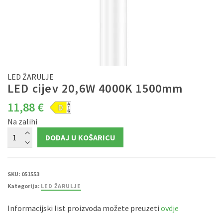
LED ŽARULJE
LED cijev 20,6W 4000K 1500mm
11,88
€
Na zalihi
LED
DODAJ U KOŠARICU
cijev
20,6W
4000K
1500mm
količina
SKU:
051553
Kategorija:
LED ŽARULJE
Informacijski list proizvoda možete preuzeti
ovdje