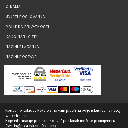
O NAMA
UVJETI POSLOVANJA
POLITIKA PRIVATNOSTI
KAKO NARUČITI?
NAČINI PLAĆANJA
NAČINI DOSTAVE
PRIJAVA NA NEWSLETTER
Koristimo kolačiće kako bismo vam pružili najbolje iskustvo na našoj
web stranici.
Koje informacije prikupljamo i vaš pristanak možete promijeniti u
{setting]postavkama{/setting].
© 2026 LED rasvjeta Internet trgovina |
Izrada: