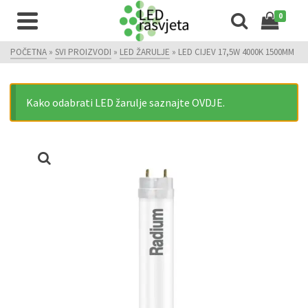
0
POČETNA
»
SVI PROIZVODI
»
LED ŽARULJE
»
LED CIJEV 17,5W 4000K 1500MM
Kako odabrati LED žarulje saznajte OVDJE.