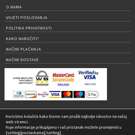
O NAMA
UVJETI POSLOVANJA
POLITIKA PRIVATNOSTI
KAKO NARUČITI?
NAČINI PLAĆANJA
NAČINI DOSTAVE
PRIJAVA NA NEWSLETTER
Koristimo kolačiće kako bismo vam pružili najbolje iskustvo na našoj
web stranici.
Koje informacije prikupljamo i vaš pristanak možete promijeniti u
{setting]postavkama{/setting].
© 2026 LED rasvjeta Internet trgovina |
Izrada: