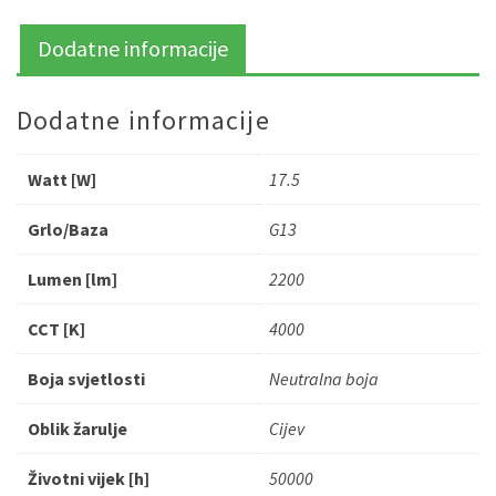
Dodatne informacije
Dodatne informacije
Watt [W]
17.5
Grlo/Baza
G13
Lumen [lm]
2200
CCT [K]
4000
Boja svjetlosti
Neutralna boja
Oblik žarulje
Cijev
Životni vijek [h]
50000