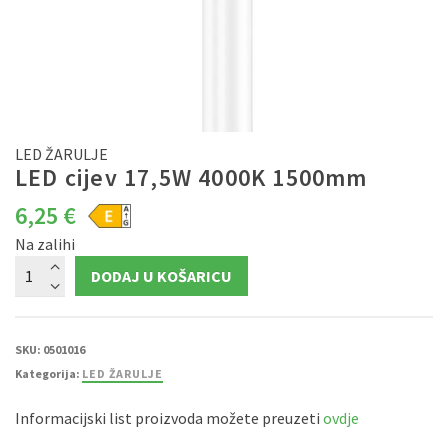
LED ŽARULJE
LED cijev 17,5W 4000K 1500mm
6,25
€
Na zalihi
LED
DODAJ U KOŠARICU
cijev
17,5W
4000K
1500mm
količina
SKU:
0501016
Kategorija:
LED ŽARULJE
Informacijski list proizvoda možete preuzeti
ovdje