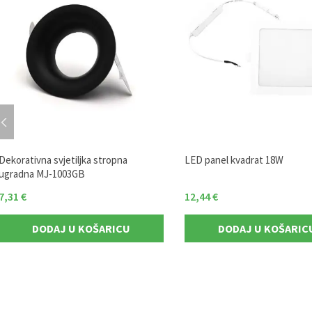
Dekorativna svjetiljka stropna
LED panel kvadrat 18W
ugradna MJ-1003GB
7,31
€
12,44
€
DODAJ U KOŠARICU
DODAJ U KOŠARIC