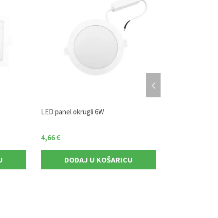
LED panel okrugli 6W
Dekorativna svj
nadgradna MJ-
4,66
€
84,47
€
U
DODAJ U KOŠARICU
DODAJ