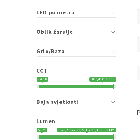
LED po metru
Oblik žarulje
Grlo/Baza
CCT
2200 K
3000, 4000, 6500 K
Boja svjetlosti
Lumen
50 lm
1926, 2385, 2503, 2626, 2884, 3342, 3461 lm