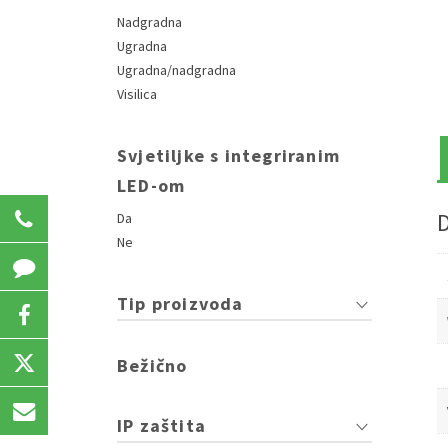
Nadgradna
Ugradna
Ugradna/nadgradna
Visilica
Svjetiljke s integriranim
LED-om
031 207 723
Da
Ne
Tip proizvoda
Bežično
IP zaštita