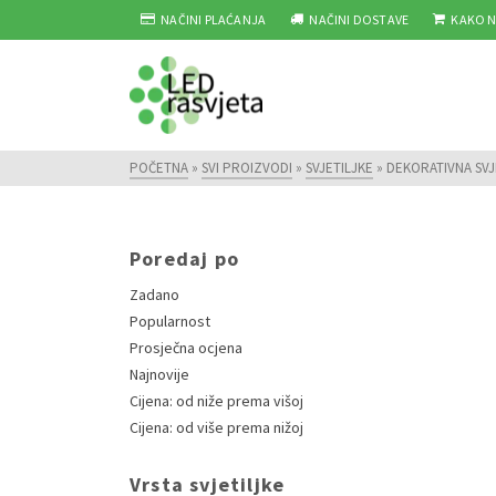
NAČINI PLAĆANJA
NAČINI DOSTAVE
KAKO N
POČETNA
»
SVI PROIZVODI
»
SVJETILJKE
»
DEKORATIVNA SVJ
Poredaj po
Zadano
Popularnost
Prosječna ocjena
Najnovije
Cijena: od niže prema višoj
Cijena: od više prema nižoj
Vrsta svjetiljke