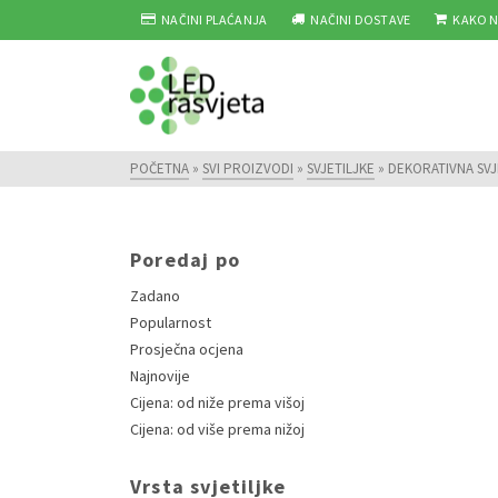
NAČINI PLAĆANJA
NAČINI DOSTAVE
KAKO N
POČETNA
»
SVI PROIZVODI
»
SVJETILJKE
»
DEKORATIVNA SV
Poredaj po
Zadano
Popularnost
Prosječna ocjena
Najnovije
Cijena: od niže prema višoj
Cijena: od više prema nižoj
Vrsta svjetiljke