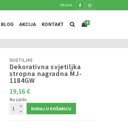
PRIJAVA
0
BLOG
AKCIJA
KONTAKT
SVJETILJKE
Dekorativna svjetiljka
stropna nagradna MJ-
1184GW
19,16
€
Na zalihi
Dekorativna
DODAJ U KOŠARICU
svjetiljka
stropna
nagradna
MJ-
1184GW