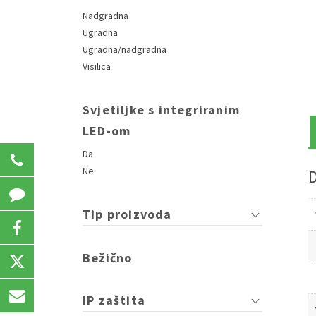
Nadgradna
Ugradna
Ugradna/nadgradna
Visilica
Svjetiljke s integriranim
LED-om
Da
031 207 723
Ne
Tip proizvoda
Bežično
IP zaštita