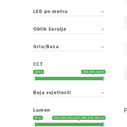
LED po metru
Oblik žarulje
Grlo/Baza
CCT
2200 K
3000, 4000, 6500 K
Boja svjetlosti
Lumen
50 lm
1926, 2385, 2503, 2626, 2884, 3342, 3461 lm