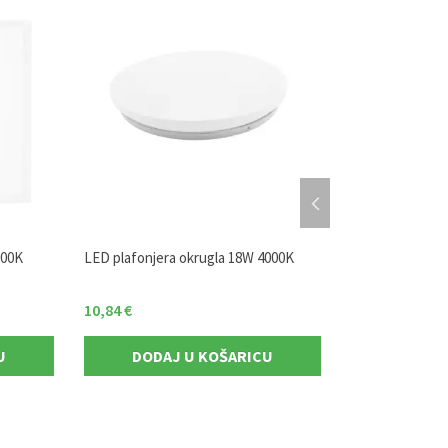
000K
LED plafonjera okrugla 18W 4000K
LED panel okru
10,84
€
10,72
€
U
DODAJ U KOŠARICU
DODAJ