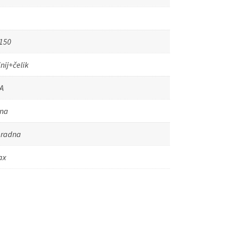
150
nij+čelik
A
pna
radna
ax