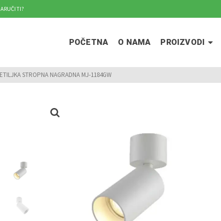
ARUČITI?
POČETNA
O NAMA
PROIZVODI
JETILJKA STROPNA NAGRADNA MJ-1184GW