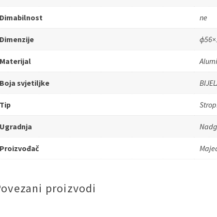
Dimabilnost
ne
Dimenzije
ɸ56×
Materijal
Alumi
Boja svjetiljke
BIJEL
Tip
Stro
Ugradnja
Nadg
Proizvođač
Maje
Povezani proizvodi