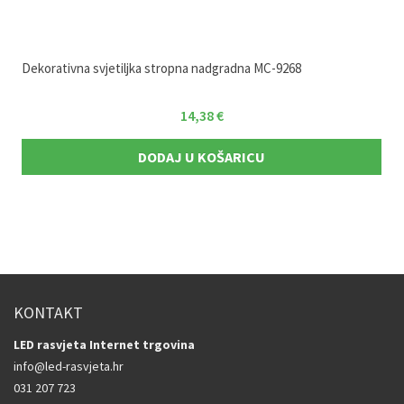
Dekorativna svjetiljka stropna nadgradna MC-9268
14,38
€
DODAJ U KOŠARICU
KONTAKT
LED rasvjeta Internet trgovina
info@led-rasvjeta.hr
031 207 723