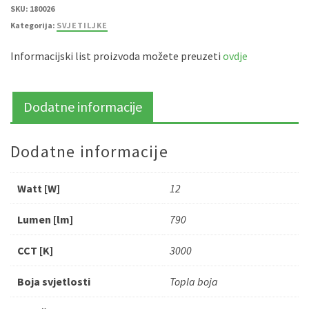
1002B
količina
SKU:
180026
Kategorija:
SVJETILJKE
Informacijski list proizvoda možete preuzeti
ovdje
Dodatne informacije
Dodatne informacije
Watt [W]
12
Lumen [lm]
790
CCT [K]
3000
Boja svjetlosti
Topla boja