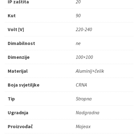
IP zaštita
20
Kut
90
Volt [V]
220-240
Dimabilnost
ne
Dimenzije
100×100
Materijal
Aluminij+čelik
Boja svjetiljke
CRNA
Tip
Stropna
Ugradnja
Nadgradna
Proizvođač
Majeax