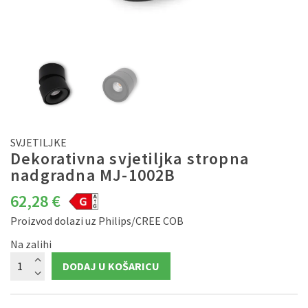
SVJETILJKE
Dekorativna svjetiljka stropna
nadgradna MJ-1002B
62,28
€
Proizvod dolazi uz Philips/CREE COB
Na zalihi
Dekorativna
DODAJ U KOŠARICU
svjetiljka
stropna
nadgradna
MJ-